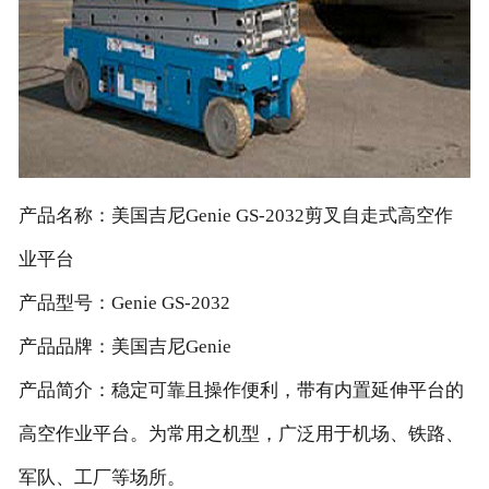
双桅柱高空作业平台
剪叉型高空作业平台
曲臂型高空作业平台
直臂型高空作业平台
拖车式高空作业平台
产品名称：美国吉尼Genie GS-2032剪叉自走式高空作
伸缩式叉装机
业平台
拖车式灯塔
产品型号：Genie GS-2032
铁路专用高空作业平台
租赁产品
产品品牌：美国吉尼Genie
剪叉型高空作业平台
产品简介：稳定可靠且操作便利，带有内置延伸平台的
曲臂型高空作业平台
高空作业平台。为常用之机型，广泛用于机场、铁路、
直臂型高空作业平台
军队、工厂等场所。