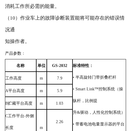
消耗工作所必需的能量。
（10）作业车上的故障诊断装置能将可能存在的错误情
况通
知操作者。
产品参数：
名称
单位
GS-2032
标准特性：
• 半高旋转门带折叠栏杆
工作高度
m
7.9
•
Smart Link
™控制系统（操
A平台高度
m
5.9
纵杆，比例提
B贮藏平台高度
m
1.03
升
&
驱动，人性化控制系统）
C
工作平台
-
外侧
2.26
• 带蓄电池电量显示器的平台
长度
m