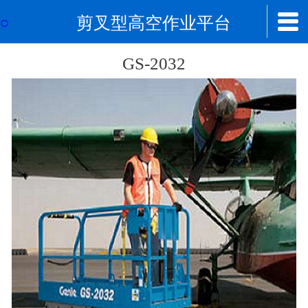


剪叉型高空作业平台
首页

关于我们
GS-2032
公司简介
人才招聘
资质认证
新闻中心
公司新闻
公司公告
行业新闻
方案产品
移动式物料升降机
单桅柱高空作业平台