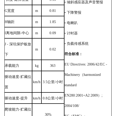
• 倾斜感应器及声音警报
G宽度
m
0.81
• 下降警报
H轴距
m
1.85
• 电喇叭
I离地间隙
-
中心
m
0.09
• 计时器
• 负载传感系统
J - 深坑保护板放
m
0.02
符合标准：
下
EU Directives: 2006/42/EC -
承载能力
kg
363
Machinery
（
harmonized
驱动速度
-
贮藏位
km/h
3.5
公里
/
小时
standard
置
EN280:2001+A2:2009
）
;
驱动速度
-
提升
km/h
0.8
公里
/
小时
2004/108/
爬坡能力
-
贮藏位
30%