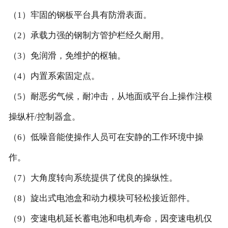
客户案例
（1）牢固的钢板平台具有防滑表面。
服务与支持
（2）承载力强的钢制方管护栏经久耐用。
售后服务
（3）免润滑，免维护的枢轴。
配件服务
（4）内置系索固定点。
服务保养
（5）耐恶劣气候，耐冲击，从地面或平台上操作注模
视频栏目
操纵杆/控制器盒。
剪叉型高空作业平台
（6）低噪音能使操作人员可在安静的工作环境中操
曲臂型高空作业平台
作。
直臂型高空作业平台
（7）大角度转向系统提供了优良的操纵性。
联系我们
（8）旋出式电池盒和动力模块可轻松接近部件。
（9）变速电机延长蓄电池和电机寿命，因变速电机仅