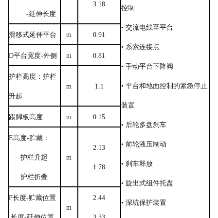
3.18
控制
-
延伸长度
• 交流电线至平台
滑移式延伸平台
m
0.91
• 系索连接点
D平台宽度
-
外侧
m
0.81
• 手动平台下降阀
护栏高度：护栏
• 平台和地面控制的紧急停止
m
1.1
升起
装置
踢脚板高度
m
0.15
• 后轮多盘刹车
E
高度
-
贮藏：
• 前轮液压制动
2.13
护栏升起
m
• 刹车释放
1.78
护栏折叠
• 旋出式组件托盘
F
长度
-
贮藏位置
2.44
• 深坑保护装置
m
长度
-
延伸位置
3.33