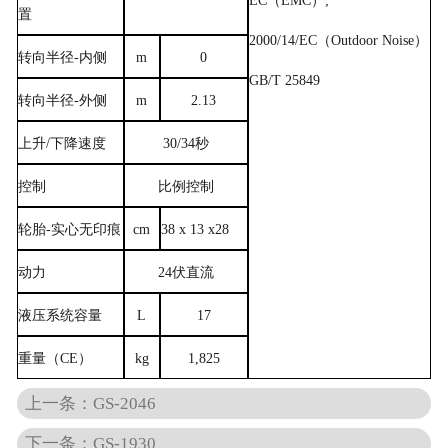
EC
（
EMC
）
;
置
2000/14/EC
（
Outdoor Noise
）
转向半径
-
内侧
m
0
GB/T 25849
转向半径
-
外侧
m
2.13
上升
/
下降速度
30/34秒
控制
比例控制
轮胎
-
实心无印痕
cm
38 x 13 x28
动力
24伏直流
液压系统容量
L
17
重量（
CE
）
kg
1,825
上一条：GS-2046
下一条：GS-1930