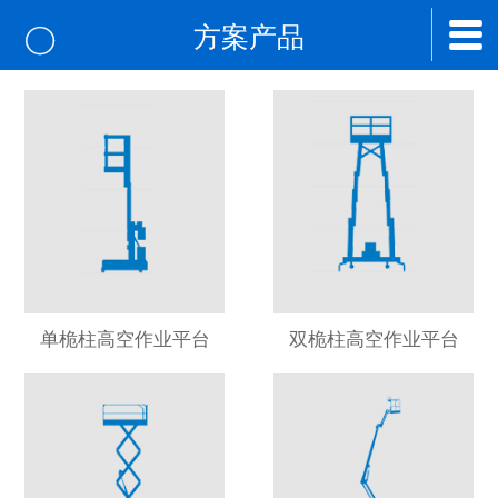



方案产品
首页
关于我们
公司简介
人才招聘
资质认证
新闻中心
公司新闻
公司公告
单桅柱高空作业平台
双桅柱高空作业平台
行业新闻
方案产品
移动式物料升降机
单桅柱高空作业平台