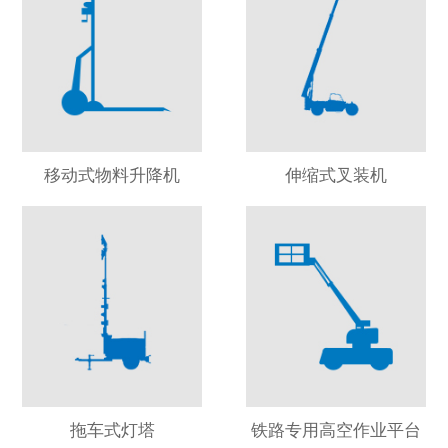
客户案例
服务与支持
售后服务
配件服务
服务保养
移动式物料升降机
伸缩式叉装机
视频栏目
剪叉型高空作业平台
曲臂型高空作业平台
直臂型高空作业平台
联系我们
拖车式灯塔
铁路专用高空作业平台