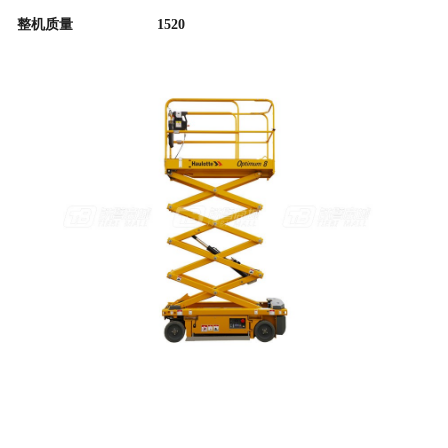
客户案例
整机质量
1520
服务与支持
售后服务
配件服务
服务保养
视频栏目
剪叉型高空作业平台
曲臂型高空作业平台
直臂型高空作业平台
联系我们