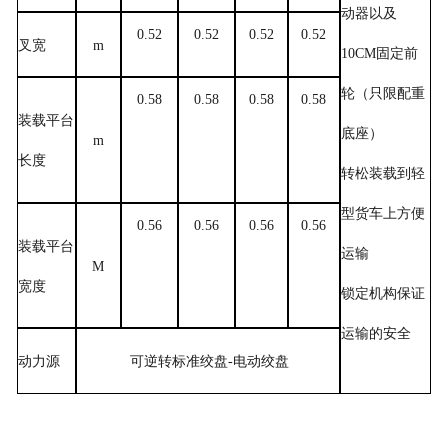
动器以及
0.52
0.52
0.52
0.52
叉宽
m
10CM
固定前
轮（只限配重
0.58
0.58
0.58
0.58
装载平台
底座）
m
长度
转松装载到轻
型货车上方便
0.56
0.56
0.56
0.56
装载平台
运输
M
宽度
锁定机构保证
运输的安全
动力源
可逆转标准绞盘
-
电动绞盘