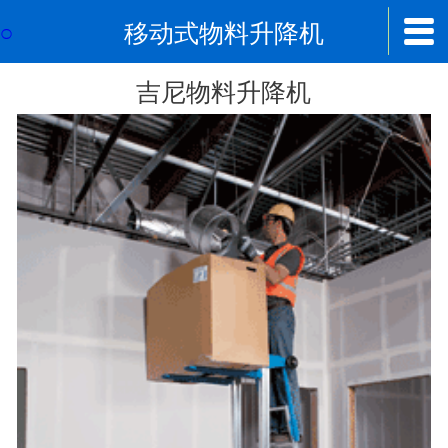


移动式物料升降机
首页

关于我们
吉尼物料升降机
公司简介
人才招聘
资质认证
新闻中心
公司新闻
公司公告
行业新闻
方案产品
移动式物料升降机
单桅柱高空作业平台