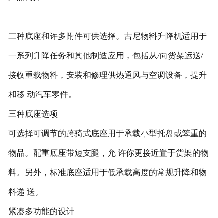
客户案例
服务与支持
三种底座和许多附件可供选择。吉尼物料升降机适用于
售后服务
一系列升降任务和其他制造应用，包括从/向货架运送/
配件服务
接收重载物料，安装和修理供热通风与空调设备，提升
服务保养
和移 动汽车零件。
视频栏目
三种底座选项
剪叉型高空作业平台
可选择可调节的跨骑式底座用于承载小型托盘或笨重的
曲臂型高空作业平台
物品。配重底座带短支腿，允 许你更接近置于货架的物
直臂型高空作业平台
联系我们
料。另外，标准底座适用于低承载高度的常规升降和物
料递 送。
紧凑多功能的设计