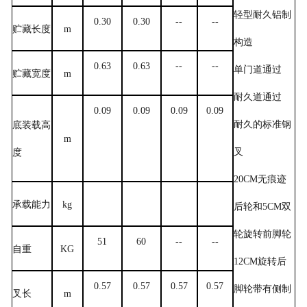
轻型耐久铝制
0.30
0.30
--
--
贮藏长度
m
构造
0.63
0.63
--
--
单门道通过
贮藏宽度
m
耐久道通过
0.09
0.09
0.09
0.09
耐久的标准钢
底装载高
m
叉
度
20CM
无痕迹
承载能力
kg
后轮和
5CM
双
轮旋转前脚轮
51
60
--
--
自重
KG
12CM
旋转后
0.57
0.57
0.57
0.57
脚轮带有侧制
叉长
m