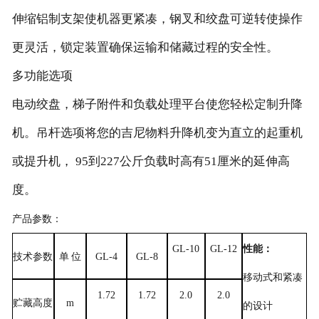
伸缩铝制支架使机器更紧凑，钢叉和绞盘可逆转使操作
更灵活，锁定装置确保运输和储藏过程的安全性。
多功能选项
电动绞盘，梯子附件和负载处理平台使您轻松定制升降
机。吊杆选项将您的吉尼物料升降机变为直立的起重机
或提升机， 95到227公斤负载时高有51厘米的延伸高
度。
产品参数：
GL-10
GL-12
性能：
技术参数
单
位
GL-4
GL-8
移动式和紧凑
1.72
1.72
2.0
2.0
贮藏高度
m
的设计