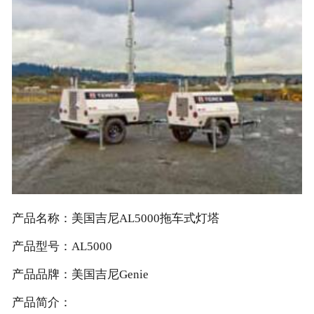
双桅柱高空作业平台
剪叉型高空作业平台
曲臂型高空作业平台
直臂型高空作业平台
拖车式高空作业平台
伸缩式叉装机
拖车式灯塔
铁路专用高空作业平台
产品名称：美国吉尼AL5000拖车式灯塔
租赁产品
产品型号：AL5000
剪叉型高空作业平台
产品品牌：美国吉尼Genie
曲臂型高空作业平台
直臂型高空作业平台
产品简介：