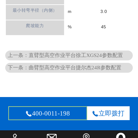
最小转弯半径（内侧）
m
3.0
爬坡能力
%
45
上一条：直臂型高空作业平台徐工XGS24参数配置
下一条：曲臂型高空作业平台捷尔杰24R参数配置
400-0011-198
立即拨打





