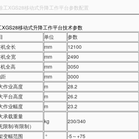
徐工XGS28移动式升降工作平台参数配置
工XGS28移动式升降工作平台技术参数
目
单位
参数
整机全长
mm
12100
整机全宽
mm
2490
整机全高
mm
3050
轴距
mm
3000
大作业高度
m
28.2
大平台高度
m
26.2
大作业幅度
m
23.2
大承载重量
kg
230/340
无限制/有限制）
架变幅范围
°
-5～+75