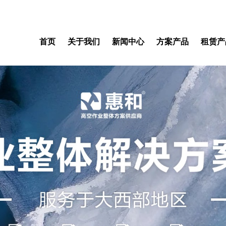
首页
关于我们
新闻中心
方案产品
租赁产