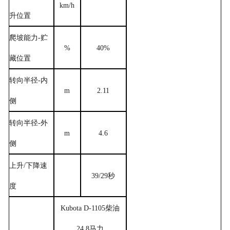
km/h
升位置
爬坡能力
-
贮
%
40%
藏位置
转向半径
-
内
m
2.11
侧
转向半径
-
外
m
4.6
侧
上升
/
下降速
39/29
秒
度
Kubota D-1105
柴油
24.8
马力