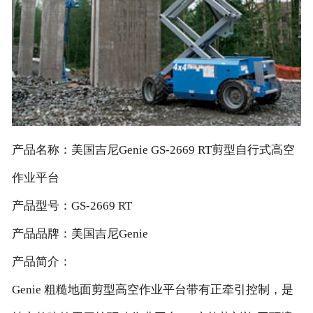
双桅柱高空作业平台
剪叉型高空作业平台
曲臂型高空作业平台
直臂型高空作业平台
拖车式高空作业平台
伸缩式叉装机
产品名称：美国吉尼Genie GS-2669 RT剪型自行式高空
拖车式灯塔
作业平台
铁路专用高空作业平台
产品型号：GS-2669 RT
租赁产品
产品品牌：美国吉尼Genie
剪叉型高空作业平台
产品简介：
曲臂型高空作业平台
Genie 粗糙地面剪型高空作业平台带有正牵引控制，是
直臂型高空作业平台