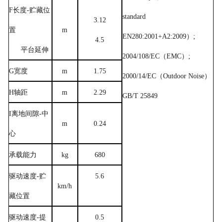
F
长度
-
贮藏位
standard
3.12
置
m
EN280:2001+A2:2009
）
;
4.5
平台延伸
2004/108/EC
（
EMC
）
;
G
宽度
m
1.75
2000/14/EC
（
Outdoor Noise
）
H
轴距
m
2.29
GB/T 25849
I
离地间隙
-
中
m
0.24
心
承载能力
kg
680
驱动速度
-
贮
5.6
km/h
藏位置
驱动速度
-
提
0.5