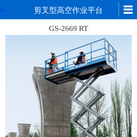


剪叉型高空作业平台
首页

关于我们
GS-2669 RT
公司简介
人才招聘
资质认证
新闻中心
公司新闻
公司公告
行业新闻
方案产品
移动式物料升降机
单桅柱高空作业平台